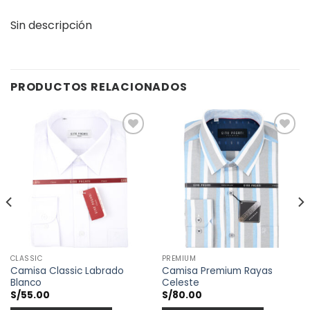
Sin descripción
PRODUCTOS RELACIONADOS
Añadir
Añadir
a la
a la
lista de
lista de
deseos
deseos
CLASSIC
PREMIUM
Camisa Classic Labrado
Camisa Premium Rayas
Blanco
Celeste
S/
55.00
S/
80.00